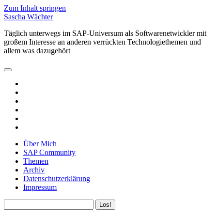
Zum Inhalt springen
Sascha Wächter
Täglich unterwegs im SAP-Universum als Softwarenetwickler mit
großem Interesse an anderen verrückten Technologiethemen und
allem was dazugehört
open
primary
twitter
menu
linkedin
rss
email
github
xing
Über Mich
SAP Community
Themen
Archiv
Datenschutzerklärung
Impressum
Sidebar
Suchen