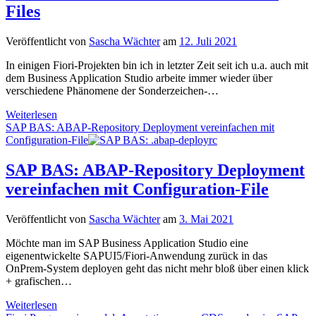
aktiv
Files
oder
gefunden
Veröffentlicht von
Sascha Wächter
am
12. Juli 2021
In einigen Fiori-Projekten bin ich in letzter Zeit seit ich u.a. auch mit
dem Business Application Studio arbeite immer wieder über
verschiedene Phänomene der Sonderzeichen-…
SAP
Weiterlesen
BAS
SAP BAS: ABAP-Repository Deployment vereinfachen mit
Deployment:
Configuration-File
Darstellung
von
SAP BAS: ABAP-Repository Deployment
Sonderzeichen
vereinfachen mit Configuration-File
und
Umlauten
aus
Veröffentlicht von
Sascha Wächter
am
3. Mai 2021
i18-
Files
Möchte man im SAP Business Application Studio eine
eigenentwickelte SAPUI5/Fiori-Anwendung zurück in das
OnPrem-System deployen geht das nicht mehr bloß über einen klick
+ grafischen…
SAP
Weiterlesen