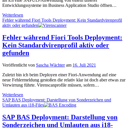
als ich eine SAPUI5-Anwendung von einem unserer
Entwicklungssysteme im Business Application Studio öffnen…
SAP
Weiterlesen
BAS:
Fehler während Fiori Tools Deployment: Kein Standardvirenprofil
Import
aktiv oder gefunden
von
Anwendungen
Fehler während Fiori Tools Deployment:
aus
Kein Standardvirenprofil aktiv oder
dem
SAPUI5-
gefunden
ABAP-
Repository
Veröffentlicht von
Sascha Wächter
am
16. Juli 2021
Zuletzt bin ich beim Deployen einer Fiori-Anwendung auf eine
neue Fehlermeldung gestoßen die relativ klar ist doch aber etwas zur
Verwirrung führte. Virenscanprofile müssen, sofern…
Fehler
Weiterlesen
während
SAP BAS Deployment: Darstellung von Sonderzeichen und
Fiori
Umlauten aus i18-Files
Tools
Deployment:
SAP BAS Deployment: Darstellung von
Kein
Sonderzeichen und Umlauten aus i18-
Standardvirenprofil