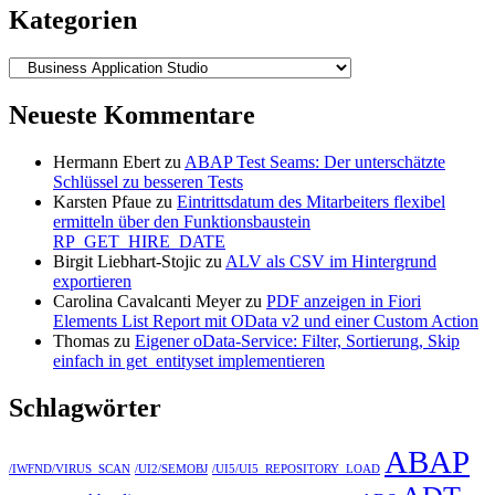
Kategorien
Kategorien
Neueste Kommentare
Hermann Ebert
zu
ABAP Test Seams: Der unterschätzte
Schlüssel zu besseren Tests
Karsten Pfaue
zu
Eintrittsdatum des Mitarbeiters flexibel
ermitteln über den Funktionsbaustein
RP_GET_HIRE_DATE
Birgit Liebhart-Stojic
zu
ALV als CSV im Hintergrund
exportieren
Carolina Cavalcanti Meyer
zu
PDF anzeigen in Fiori
Elements List Report mit OData v2 und einer Custom Action
Thomas
zu
Eigener oData-Service: Filter, Sortierung, Skip
einfach in get_entityset implementieren
Schlagwörter
ABAP
/IWFND/VIRUS_SCAN
/UI2/SEMOBJ
/UI5/UI5_REPOSITORY_LOAD