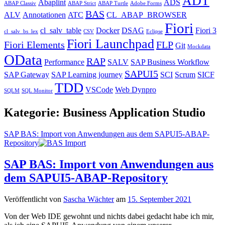
ADT
Abaplint
ADS
ABAP Classiv
ABAP Strict
ABAP Turtle
Adobe Forms
BAS
ALV
Annotationen
ATC
CL_ABAP_BROWSER
Fiori
cl_salv_table
Docker
DSAG
Fiori 3
cl_salv_bs_lex
CSV
Eclipse
Fiori Launchpad
Fiori Elements
FLP
Git
Mockdata
OData
RAP
Performance
SALV
SAP Business Workflow
SAPUI5
SAP Gateway
SAP Learning journey
SCI
Scrum
SICF
TDD
VSCode
Web Dynpro
SQLM
SQL Monitor
Kategorie:
Business Application Studio
SAP BAS: Import von Anwendungen aus dem SAPUI5-ABAP-
Repository
SAP BAS: Import von Anwendungen aus
dem SAPUI5-ABAP-Repository
Veröffentlicht von
Sascha Wächter
am
15. September 2021
Von der Web IDE gewohnt und nichts dabei gedacht habe ich mir,