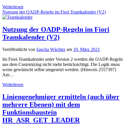
Eintrittsdatum
Weiterlesen
des
Nutzung der OADP-Regeln im Fiori Teamkalender (V2)
Mitarbeiters
flexibel
ermitteln
Nutzung der OADP-Regeln im Fiori
über
Teamkalender (V2)
den
Funktionsbaustein
RP_GET_HIRE_DATE
Veröffentlicht von
Sascha Wächter
am
19. März 2021
Im Fiori-Teamkalender unter Version 2 werden die OADP-Regeln
aus dem Customizing nicht mehr berücksichtigt. Die Logik muss
wenn gewünscht selbst umgesetzt werden. (Hinweis 2557397)
Am…
Nutzung
Weiterlesen
der
OADP-
Liniengenehmiger ermitteln (auch über
Regeln
mehrere Ebenen) mit dem
im
Fiori
Funktionsbaustein
Teamkalender
HR_ASR_GET_LEADER
(V2)