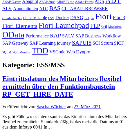
ADT
Abaplint
ADS
ABAP Classiv
ABAP Strict
ABAP Turtle
Adobe Forms
BAS
ALV
Annotationen
ATC
CL_ABAP_BROWSER
Fiori
cl_salv_table
Docker
DSAG
Fiori 3
cl_salv_bs_lex
CSV
Eclipse
Fiori Launchpad
Fiori Elements
FLP
Git
Mockdata
OData
RAP
Performance
SALV
SAP Business Workflow
SAPUI5
SAP Gateway
SAP Learning journey
SCI
Scrum
SICF
TDD
VSCode
Web Dynpro
SQLM
SQL Monitor
Kategorie:
ESS/MSS
Eintrittsdatum des Mitarbeiters flexibel
ermitteln über den Funktionsbaustein
RP_GET_HIRE_DATE
Veröffentlicht von
Sascha Wächter
am
23. März 2021
Es gibt Fälle wo es interessant ist das Eintrittsdatum des Mitarbeiters
flexibel zu ermitteln. Standardmäßig ist das meist die Datumsart 01
aus dem Infotyp 0041.In…