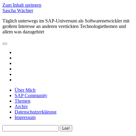
Zum Inhalt springen
Sascha Wächter
Täglich unterwegs im SAP-Universum als Softwarenetwickler mit
großem Interesse an anderen verrückten Technologiethemen und
allem was dazugehört
open
primary
twitter
menu
linkedin
rss
email
github
xing
Über Mich
SAP Community
Themen
Archiv
Datenschutzerklärung
Impressum
Sidebar
Suchen