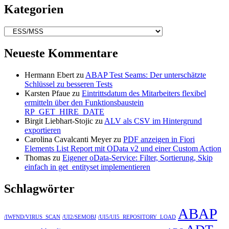
Kategorien
Kategorien
Neueste Kommentare
Hermann Ebert
zu
ABAP Test Seams: Der unterschätzte
Schlüssel zu besseren Tests
Karsten Pfaue
zu
Eintrittsdatum des Mitarbeiters flexibel
ermitteln über den Funktionsbaustein
RP_GET_HIRE_DATE
Birgit Liebhart-Stojic
zu
ALV als CSV im Hintergrund
exportieren
Carolina Cavalcanti Meyer
zu
PDF anzeigen in Fiori
Elements List Report mit OData v2 und einer Custom Action
Thomas
zu
Eigener oData-Service: Filter, Sortierung, Skip
einfach in get_entityset implementieren
Schlagwörter
ABAP
/IWFND/VIRUS_SCAN
/UI2/SEMOBJ
/UI5/UI5_REPOSITORY_LOAD