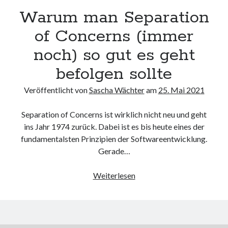
Warum man Separation
Carolina Cavalcanti Meyer
zu
PDF anzeigen in Fiori Elements List
Report mit OData v2 und einer Custom Action
of Concerns (immer
Thomas
zu
Eigener oData-Service: Filter, Sortierung, Skip einfach in
get_entityset implementieren
noch) so gut es geht
befolgen sollte
Veröffentlicht von
Sascha Wächter
am
25. Mai 2021
Schlagwörter
/IWFND/VIRUS_SCAN
/UI2/SEMOBJ
Separation of Concerns ist wirklich nicht neu und geht
ABAP
ins Jahr 1974 zurück. Dabei ist es bis heute eines der
/UI5/UI5_REPOSITORY_LOAD
fundamentalsten Prinzipien der Softwareentwicklung.
Abaplint
Gerade…
ABAP Classiv
ABAP Strict
ADT
ADS
ABAP Turtle
Adobe Forms
Warum
Weiterlesen
man
BAS
ALV
Annotationen
ATC
Separation
CL_ABAP_BROWSER
cl_salv_bs_lex
of
Concerns
cl_salv_table
Docker
DSAG
CSV