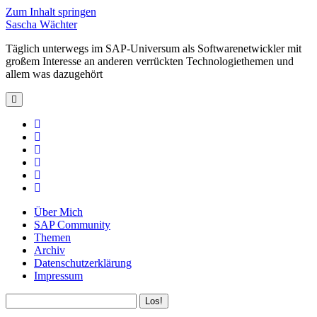
Zum Inhalt springen
Sascha Wächter
Täglich unterwegs im SAP-Universum als Softwarenetwickler mit
großem Interesse an anderen verrückten Technologiethemen und
allem was dazugehört
open
primary
menu
twitter
linkedin
rss
email
github
xing
Über Mich
SAP Community
Themen
Archiv
Datenschutzerklärung
Impressum
Sidebar
Suchen