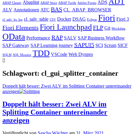
ADT
Abaplint
ADS
ABAP Classiv
ABAP Strict
ABAP Turtle
Adobe Forms
BAS
ALV
Annotationen
ATC
CL_ABAP_BROWSER
Fiori
cl_salv_table
Docker
DSAG
Fiori 3
cl_salv_bs_lex
CSV
Eclipse
Fiori Launchpad
Fiori Elements
FLP
Git
Mockdata
OData
RAP
Performance
SALV
SAP Business Workflow
SAPUI5
SAP Gateway
SAP Learning journey
SCI
Scrum
SICF
TDD
VSCode
Web Dynpro
SQLM
SQL Monitor
Schlagwort:
cl_gui_splitter_container
Doppelt hält besser: Zwei ALV im Splitting Container untereinander
anzeigen
Doppelt hält besser: Zwei ALV im
Splitting Container untereinander
anzeigen
Veröffentlicht von
Sascha Wächter
am
31. März 2021