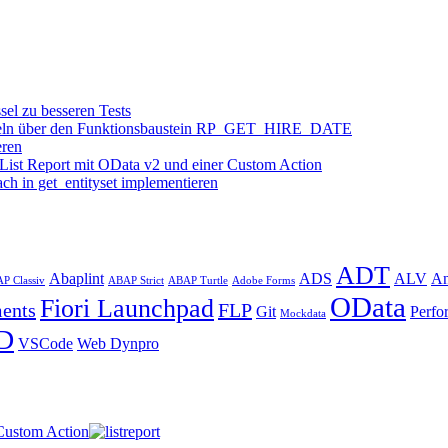
el zu besseren Tests
rmitteln über den Funktionsbaustein RP_GET_HIRE_DATE
eren
 List Report mit OData v2 und einer Custom Action
ach in get_entityset implementieren
ADT
Abaplint
ADS
ALV
An
P Classiv
ABAP Strict
ABAP Turtle
Adobe Forms
OData
Fiori Launchpad
ments
FLP
Git
Perfo
Mockdata
D
VSCode
Web Dynpro
 Custom Action