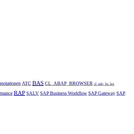
BAS
notationen
ATC
CL_ABAP_BROWSER
cl_salv_bs_lex
RAP
rmance
SALV
SAP Business Workflow
SAP Gateway
SAP