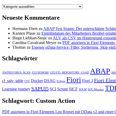
Kategorien
Neueste Kommentare
Hermann Ebert
zu
ABAP Test Seams: Der unterschätzte Schlüss
Karsten Pfaue
zu
Eintrittsdatum des Mitarbeiters flexibel e
Birgit Liebhart-Stojic
zu
ALV als CSV im Hintergrund exporti
Carolina Cavalcanti Meyer
zu
PDF anzeigen in Fiori Elements
Thomas
zu
Eigener oData-Service: Filter, Sortierung, Skip einf
Schlagwörter
ABAP
/IWFND/VIRUS_SCAN
/UI2/SEMOBJ
/UI5/UI5_REPOSITORY_LOAD
ABA
Fiori
Fiori Ele
cl_salv_table
Docker
DSAG
Fiori 3
CSV
Eclipse
TD
SAPUI5
Learning journey
SCI
Scrum
SICF
SQLM
SQL Monitor
Schlagwort:
Custom Action
PDF anzeigen in Fiori Elements List Report mit OData v2 und einer