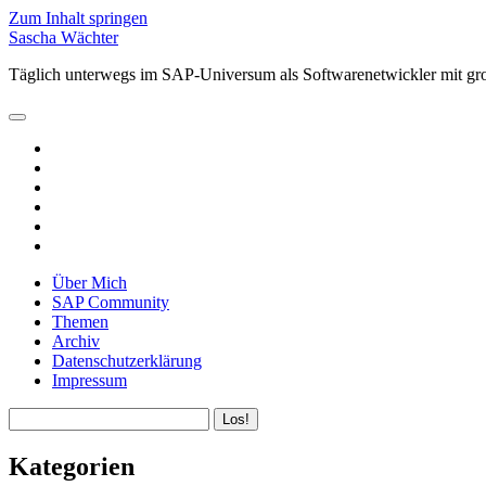
Zum Inhalt springen
Sascha Wächter
Täglich unterwegs im SAP-Universum als Softwarenetwickler mit gr
open
primary
twitter
menu
linkedin
rss
email
github
xing
Über Mich
SAP Community
Themen
Archiv
Datenschutzerklärung
Impressum
Sidebar
Suchen
Kategorien