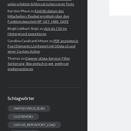
unterschätzte Schlüssel zu besseren Tests
Karsten Pfaue
zu
Eintrittsdatum des
Mitarbeiters flexibel ermitteln über den
Funktionsbaustein RP_GET_HIRE_DATE
Birgit Liebhart-Stojic
zu
ALV als CSV im
Hintergrund exportieren
Carolina Cavalcanti Meyer
zu
PDF anzeigen in
Fiori Elements List Report mit OData v2 und
einer Custom Action
Thomas
zu
Eigener oData-Service: Filter,
Sortierung, Skip einfach in get_entityset
implementieren
Schlagwörter
/IWFND/VIRUS_SCAN
/UI2/SEMOBJ
/UI5/UI5_REPOSITORY_LOAD