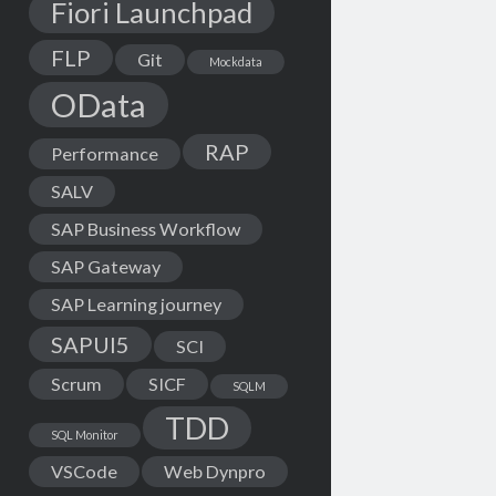
Fiori Launchpad
FLP
Git
Mockdata
OData
RAP
Performance
SALV
SAP Business Workflow
SAP Gateway
SAP Learning journey
SAPUI5
SCI
Scrum
SICF
SQLM
TDD
SQL Monitor
VSCode
Web Dynpro