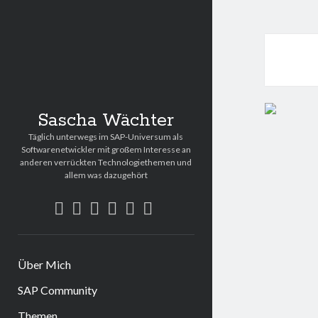
Sascha Wächter
Täglich unterwegs im SAP-Universum als
Softwarenetwickler mit großem Interesse an
anderen verrückten Technologiethemen und
allem was dazugehört
twitter
linkedin
rss
email
github
xing
Über Mich
SAP Community
Themen