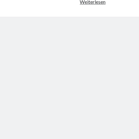
SAP
Weiterlesen
BAS:
ABAP-
Repository
Deployment
vereinfachen
mit
Configuration-
File