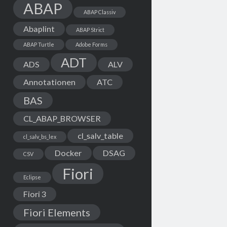
ABAP
ABAP Classiv
Abaplint
ABAP Strict
ABAP Turtle
Adobe Forms
ADT
ADS
ALV
Annotationen
ATC
BAS
CL_ABAP_BROWSER
cl_salv_table
cl_salv_bs_lex
Docker
DSAG
CSV
Fiori
Eclipse
Fiori 3
Fiori Elements