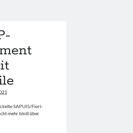
P-
yment
it
ile
2021
ckelte SAPUI5/Fiori-
cht mehr bloß über