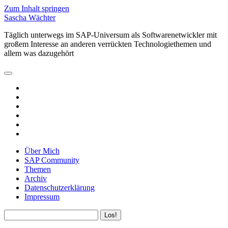
Zum Inhalt springen
Sascha Wächter
Täglich unterwegs im SAP-Universum als Softwarenetwickler mit
großem Interesse an anderen verrückten Technologiethemen und
allem was dazugehört
open
primary
twitter
menu
linkedin
rss
email
github
xing
Über Mich
SAP Community
Themen
Archiv
Datenschutzerklärung
Impressum
Sidebar
Suchen