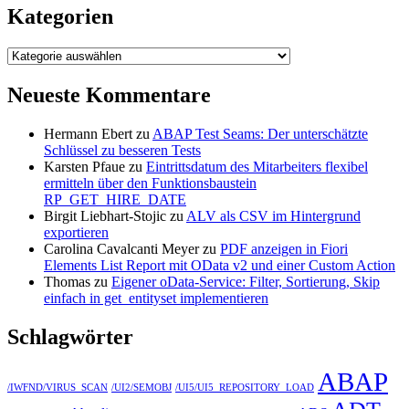
Kategorien
Kategorien
Neueste Kommentare
Hermann Ebert
zu
ABAP Test Seams: Der unterschätzte
Schlüssel zu besseren Tests
Karsten Pfaue
zu
Eintrittsdatum des Mitarbeiters flexibel
ermitteln über den Funktionsbaustein
RP_GET_HIRE_DATE
Birgit Liebhart-Stojic
zu
ALV als CSV im Hintergrund
exportieren
Carolina Cavalcanti Meyer
zu
PDF anzeigen in Fiori
Elements List Report mit OData v2 und einer Custom Action
Thomas
zu
Eigener oData-Service: Filter, Sortierung, Skip
einfach in get_entityset implementieren
Schlagwörter
ABAP
/IWFND/VIRUS_SCAN
/UI2/SEMOBJ
/UI5/UI5_REPOSITORY_LOAD