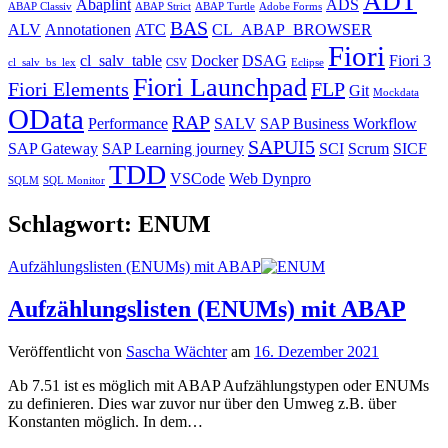
ADT
Abaplint
ADS
ABAP Classiv
ABAP Strict
ABAP Turtle
Adobe Forms
BAS
ALV
Annotationen
ATC
CL_ABAP_BROWSER
Fiori
cl_salv_table
Docker
DSAG
Fiori 3
cl_salv_bs_lex
CSV
Eclipse
Fiori Launchpad
Fiori Elements
FLP
Git
Mockdata
OData
RAP
Performance
SALV
SAP Business Workflow
SAPUI5
SAP Gateway
SAP Learning journey
SCI
Scrum
SICF
TDD
VSCode
Web Dynpro
SQLM
SQL Monitor
Schlagwort:
ENUM
Aufzählungslisten (ENUMs) mit ABAP
Aufzählungslisten (ENUMs) mit ABAP
Veröffentlicht von
Sascha Wächter
am
16. Dezember 2021
Ab 7.51 ist es möglich mit ABAP Aufzählungstypen oder ENUMs
zu definieren. Dies war zuvor nur über den Umweg z.B. über
Konstanten möglich. In dem…