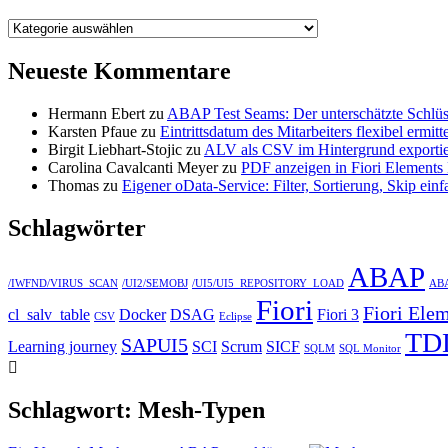
Kategorien
Neueste Kommentare
Hermann Ebert
zu
ABAP Test Seams: Der unterschätzte Schlüss
Karsten Pfaue
zu
Eintrittsdatum des Mitarbeiters flexibel e
Birgit Liebhart-Stojic
zu
ALV als CSV im Hintergrund exporti
Carolina Cavalcanti Meyer
zu
PDF anzeigen in Fiori Elements
Thomas
zu
Eigener oData-Service: Filter, Sortierung, Skip einf
Schlagwörter
ABAP
/IWFND/VIRUS_SCAN
/UI2/SEMOBJ
/UI5/UI5_REPOSITORY_LOAD
ABA
Fiori
Fiori Ele
cl_salv_table
Docker
DSAG
Fiori 3
CSV
Eclipse
TD
SAPUI5
Learning journey
SCI
Scrum
SICF
SQLM
SQL Monitor
Schlagwort:
Mesh-Typen