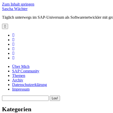
Zum Inhalt springen
Sascha Wächter
Täglich unterwegs im SAP-Universum als Softwarenetwickler mit gr
open
primary
menu
twitter
linkedin
rss
email
github
xing
Über Mich
SAP Community
Themen
Archiv
Datenschutzerklärung
Impressum
Sidebar
Suchen
Kategorien