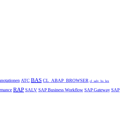
BAS
notationen
ATC
CL_ABAP_BROWSER
cl_salv_bs_lex
RAP
rmance
SALV
SAP Business Workflow
SAP Gateway
SAP