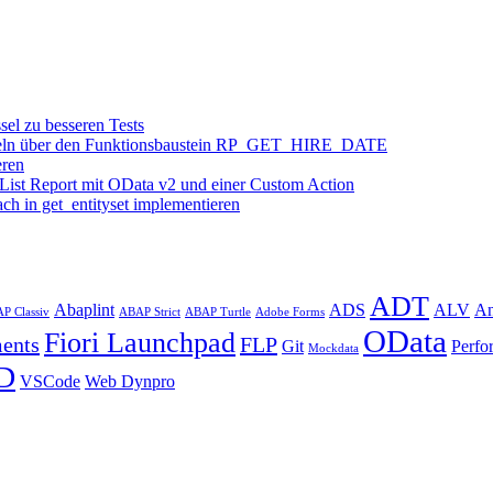
el zu besseren Tests
rmitteln über den Funktionsbaustein RP_GET_HIRE_DATE
eren
 List Report mit OData v2 und einer Custom Action
ach in get_entityset implementieren
ADT
Abaplint
ADS
ALV
An
P Classiv
ABAP Strict
ABAP Turtle
Adobe Forms
OData
Fiori Launchpad
ments
FLP
Git
Perfo
Mockdata
D
VSCode
Web Dynpro