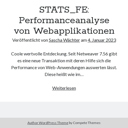
STATS_FE:
Carolina Cavalcanti Meyer
zu
PDF anzeigen in Fiori Elements List
Report mit OData v2 und einer Custom Action
Performanceanalyse
Thomas
zu
Eigener oData-Service: Filter, Sortierung, Skip einfach in
get_entityset implementieren
von Webapplikationen
Veröffentlicht von
Sascha Wächter
am
4. Januar 2023
Schlagwörter
Coole wertvolle Entdeckung. Seit Netweaver 7.56 gibt
es eine neue Transaktion mit deren Hilfe sich die
/IWFND/VIRUS_SCAN
/UI2/SEMOBJ
Performance von Web-Anwendungen auswerten lässt.
ABAP
Diese heißt wie im…
/UI5/UI5_REPOSITORY_LOAD
Abaplint
ABAP Classiv
ABAP Strict
STATS_FE:
Weiterlesen
ADT
Performanceanalyse
ADS
ABAP Turtle
Adobe Forms
von
BAS
ALV
Annotationen
ATC
Webapplikationen
CL_ABAP_BROWSER
cl_salv_bs_lex
Author WordPress Theme
by Compete Themes
cl_salv_table
Docker
DSAG
CSV