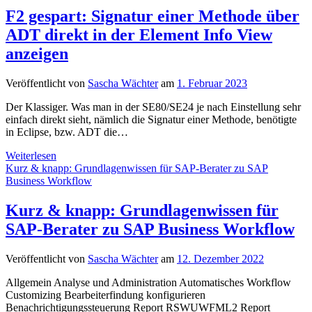
nur
F2 gespart: Signatur einer Methode über
eine
ADT direkt in der Element Info View
Suchhilfe
aus
anzeigen
dem
Backend…
Veröffentlicht von
Sascha Wächter
am
1. Februar 2023
Der Klassiger. Was man in der SE80/SE24 je nach Einstellung sehr
einfach direkt sieht, nämlich die Signatur einer Methode, benötigte
in Eclipse, bzw. ADT die…
F2
Weiterlesen
gespart:
Kurz & knapp: Grundlagenwissen für SAP-Berater zu SAP
Signatur
Business Workflow
einer
Methode
Kurz & knapp: Grundlagenwissen für
über
SAP-Berater zu SAP Business Workflow
ADT
direkt
in
Veröffentlicht von
Sascha Wächter
am
12. Dezember 2022
der
Element
Allgemein Analyse und Administration Automatisches Workflow
Info
Customizing Bearbeiterfindung konfigurieren
View
Benachrichtigungssteuerung Report RSWUWFML2 Report