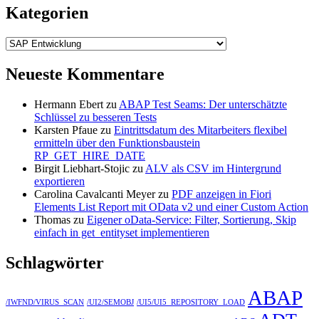
Kategorien
Kategorien
Neueste Kommentare
Hermann Ebert
zu
ABAP Test Seams: Der unterschätzte
Schlüssel zu besseren Tests
Karsten Pfaue
zu
Eintrittsdatum des Mitarbeiters flexibel
ermitteln über den Funktionsbaustein
RP_GET_HIRE_DATE
Birgit Liebhart-Stojic
zu
ALV als CSV im Hintergrund
exportieren
Carolina Cavalcanti Meyer
zu
PDF anzeigen in Fiori
Elements List Report mit OData v2 und einer Custom Action
Thomas
zu
Eigener oData-Service: Filter, Sortierung, Skip
einfach in get_entityset implementieren
Schlagwörter
ABAP
/IWFND/VIRUS_SCAN
/UI2/SEMOBJ
/UI5/UI5_REPOSITORY_LOAD