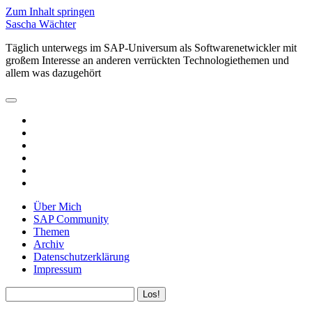
Zum Inhalt springen
Sascha Wächter
Täglich unterwegs im SAP-Universum als Softwarenetwickler mit
großem Interesse an anderen verrückten Technologiethemen und
allem was dazugehört
open
primary
twitter
menu
linkedin
rss
email
github
xing
Über Mich
SAP Community
Themen
Archiv
Datenschutzerklärung
Impressum
Sidebar
Suchen