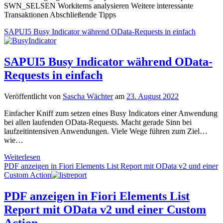
anzeigen
SWN_SELSEN Workitems analysieren Weitere interessante
Transaktionen Abschließende Tipps
SAPUI5 Busy Indicator während OData-Requests in einfach
SAPUI5 Busy Indicator während OData-
Requests in einfach
Veröffentlicht von
Sascha Wächter
am
23. August 2022
Einfacher Kniff zum setzen eines Busy Indicators einer Anwendung
bei allen laufenden OData-Requests. Macht gerade Sinn bei
laufzeitintensiven Anwendungen. Viele Wege führen zum Ziel…
wie…
SAPUI5
Weiterlesen
Busy
PDF anzeigen in Fiori Elements List Report mit OData v2 und einer
Indicator
Custom Action
während
OData-
PDF anzeigen in Fiori Elements List
Requests
Report mit OData v2 und einer Custom
in
einfach
Action