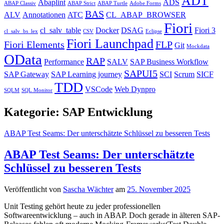
ADT
Abaplint
ADS
ABAP Classiv
ABAP Strict
ABAP Turtle
Adobe Forms
BAS
ALV
Annotationen
ATC
CL_ABAP_BROWSER
Fiori
cl_salv_table
Docker
DSAG
Fiori 3
cl_salv_bs_lex
CSV
Eclipse
Fiori Launchpad
Fiori Elements
FLP
Git
Mockdata
OData
RAP
Performance
SALV
SAP Business Workflow
SAPUI5
SAP Gateway
SAP Learning journey
SCI
Scrum
SICF
TDD
VSCode
Web Dynpro
SQLM
SQL Monitor
Kategorie:
SAP Entwicklung
ABAP Test Seams: Der unterschätzte Schlüssel zu besseren Tests
ABAP Test Seams: Der unterschätzte
Schlüssel zu besseren Tests
Veröffentlicht von
Sascha Wächter
am
25. November 2025
Unit Testing gehört heute zu jeder professionellen
Softwareentwicklung – auch in ABAP. Doch gerade in älteren SAP-