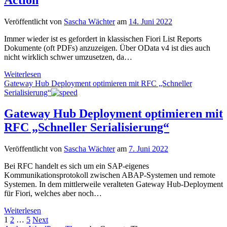
Veröffentlicht von
Sascha Wächter
am
14. Juni 2022
Immer wieder ist es gefordert in klassischen Fiori List Reports
Dokumente (oft PDFs) anzuzeigen. Über OData v4 ist dies auch
nicht wirklich schwer umzusetzen, da…
PDF
Weiterlesen
anzeigen
Gateway Hub Deployment optimieren mit RFC „Schneller
in
Serialisierung“
Fiori
Elements
Gateway Hub Deployment optimieren mit
List
RFC „Schneller Serialisierung“
Report
mit
OData
Veröffentlicht von
Sascha Wächter
am
7. Juni 2022
v2
und
Bei RFC handelt es sich um ein SAP-eigenes
einer
Kommunikationsprotokoll zwischen ABAP-Systemen und remote
Custom
Systemen. In dem mittlerweile veralteten Gateway Hub-Deployment
Action
für Fiori, welches aber noch…
Gateway
Weiterlesen
Seitennummerierung
Hub
1
2
…
5
Next