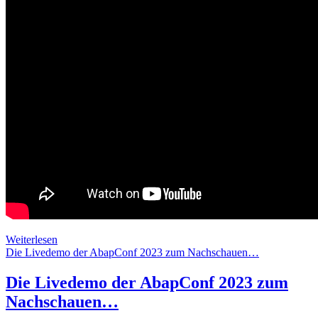
ds-
debug=true
Smoke
Weiterlesen
testing
Die Livedemo der AbapConf 2023 zum Nachschauen…
your
RAP:
Die Livedemo der AbapConf 2023 zum
Schnelleinstieg
Nachschauen…
in
das