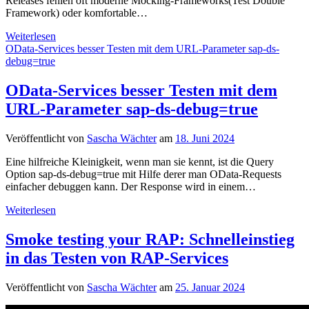
Releases fehlen oft moderne Mocking-Frameworks(Test Double
Framework) oder komfortable…
ABAP
Weiterlesen
Test
OData-Services besser Testen mit dem URL-Parameter sap-ds-
Seams:
debug=true
Der
unterschätzte
OData-Services besser Testen mit dem
Schlüssel
URL-Parameter sap-ds-debug=true
zu
besseren
Tests
Veröffentlicht von
Sascha Wächter
am
18. Juni 2024
Eine hilfreiche Kleinigkeit, wenn man sie kennt, ist die Query
Option sap-ds-debug=true mit Hilfe derer man OData-Requests
einfacher debuggen kann. Der Response wird in einem…
OData-
Weiterlesen
Services
besser
Smoke testing your RAP: Schnelleinstieg
Testen
in das Testen von RAP-Services
mit
dem
URL-
Veröffentlicht von
Sascha Wächter
am
25. Januar 2024
Parameter
sap-