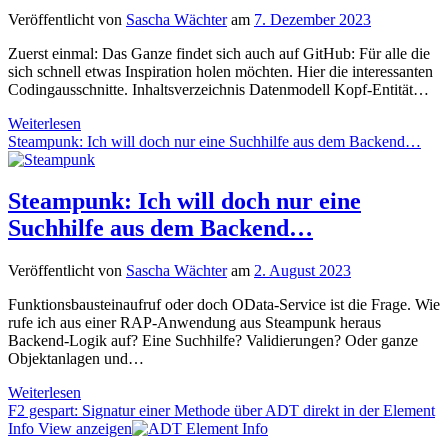
Testen
Veröffentlicht von
Sascha Wächter
am
7. Dezember 2023
von
RAP-
Zuerst einmal: Das Ganze findet sich auch auf GitHub: Für alle die
Services
sich schnell etwas Inspiration holen möchten. Hier die interessanten
Codingausschnitte. Inhaltsverzeichnis Datenmodell Kopf-Entität…
Die
Weiterlesen
Livedemo
Steampunk: Ich will doch nur eine Suchhilfe aus dem Backend…
der
AbapConf
2023
Steampunk: Ich will doch nur eine
zum
Suchhilfe aus dem Backend…
Nachschauen…
Veröffentlicht von
Sascha Wächter
am
2. August 2023
Funktionsbausteinaufruf oder doch OData-Service ist die Frage. Wie
rufe ich aus einer RAP-Anwendung aus Steampunk heraus
Backend-Logik auf? Eine Suchhilfe? Validierungen? Oder ganze
Objektanlagen und…
Steampunk:
Weiterlesen
Ich
F2 gespart: Signatur einer Methode über ADT direkt in der Element
will
Info View anzeigen
doch