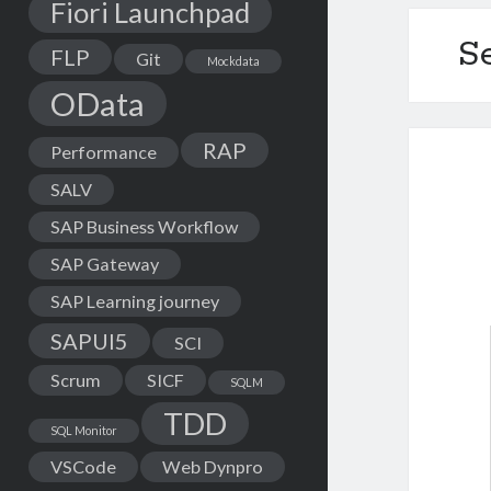
Fiori Launchpad
S
FLP
Git
Mockdata
OData
RAP
Performance
SALV
SAP Business Workflow
SAP Gateway
SAP Learning journey
SAPUI5
SCI
Scrum
SICF
SQLM
TDD
SQL Monitor
VSCode
Web Dynpro