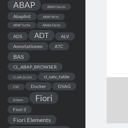
ABAP
ABAP Classiv
Abaplint
ABAP Strict
ABAP Turtle
Adobe Forms
ADT
ADS
ALV
Annotationen
ATC
BAS
CL_ABAP_BROWSER
cl_salv_table
cl_salv_bs_lex
Docker
DSAG
CSV
Fiori
Eclipse
Fiori 3
Fiori Elements