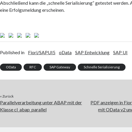
Abschließend kann die „schnelle Serialisierung“ getestet werden. 
eine Erfolgsmeldung erscheinen.
Published in
Fiori/SAPUI5
oData
SAP Entwicklung
SAP UI
OData
RFC
SAP Gateway
Schnelle Serialisierung
« Zurück
Parallelverarbeitung unter ABAP mit der
PDF anzeigen in Fior
Klasse cl_abap_parallel
mit OData v2 un