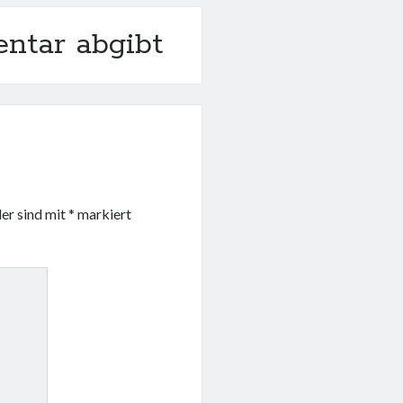
ntar abgibt
der sind mit
*
markiert