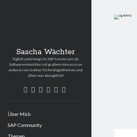
Sascha Wächter
Täglich unterwegs im SAP-Universum als
Softwarenetwickler mit großem Interesse an
anderen verrückten Technologiethemen und
allem was dazugehört
twitter
linkedin
rss
email
github
xing
Über Mich
SAP Community
Themen