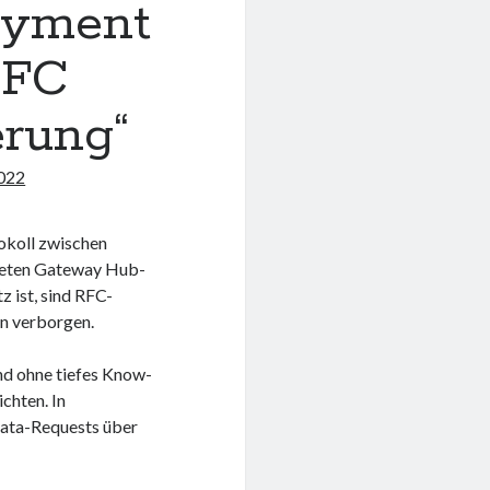
oyment
RFC
erung“
2022
okoll zwischen
teten Gateway Hub-
z ist, sind RFC-
n verborgen.
und ohne tiefes Know-
chten. In
Data-Requests über