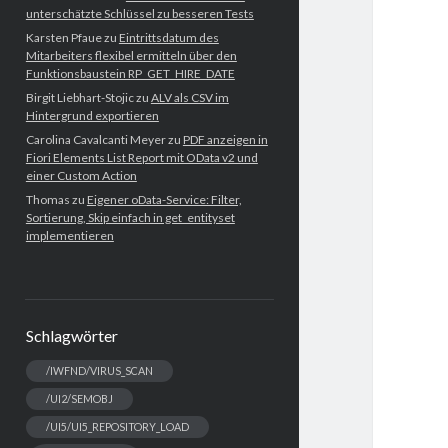
unterschätzte Schlüssel zu besseren Tests
Karsten Pfaue
zu
Eintrittsdatum des
Mitarbeiters flexibel ermitteln über den
Funktionsbaustein RP_GET_HIRE_DATE
Birgit Liebhart-Stojic
zu
ALV als CSV im
Hintergrund exportieren
Carolina Cavalcanti Meyer
zu
PDF anzeigen in
Fiori Elements List Report mit OData v2 und
einer Custom Action
Thomas
zu
Eigener oData-Service: Filter,
Sortierung, Skip einfach in get_entityset
implementieren
Schlagwörter
/IWFND/VIRUS_SCAN
/UI2/SEMOBJ
/UI5/UI5_REPOSITORY_LOAD