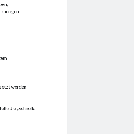
pen,
vorherigen
tem
setzt werden
lle die „Schnelle