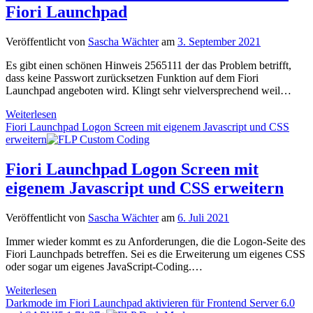
Anwendungen
Fiori Launchpad
als
Kacheln
im
Veröffentlicht von
Sascha Wächter
am
3. September 2021
Fiori
Launchpad
Es gibt einen schönen Hinweis 2565111 der das Problem betrifft,
dass keine Passwort zurücksetzen Funktion auf dem Fiori
Launchpad angeboten wird. Klingt sehr vielversprechend weil…
Service
Weiterlesen
Passwort
Fiori Launchpad Logon Screen mit eigenem Javascript und CSS
zurücksetzen
erweitern
auf
dem
Fiori Launchpad Logon Screen mit
Fiori
eigenem Javascript und CSS erweitern
Launchpad
Veröffentlicht von
Sascha Wächter
am
6. Juli 2021
Immer wieder kommt es zu Anforderungen, die die Logon-Seite des
Fiori Launchpads betreffen. Sei es die Erweiterung um eigenes CSS
oder sogar um eigenes JavaScript-Coding.…
Fiori
Weiterlesen
Launchpad
Darkmode im Fiori Launchpad aktivieren für Frontend Server 6.0