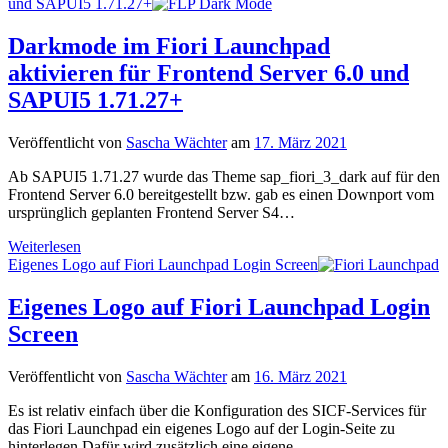
Logon
und SAPUI5 1.71.27+
Screen
mit
Darkmode im Fiori Launchpad
eigenem
aktivieren für Frontend Server 6.0 und
Javascript
und
SAPUI5 1.71.27+
CSS
erweitern
Veröffentlicht von
Sascha Wächter
am
17. März 2021
Ab SAPUI5 1.71.27 wurde das Theme sap_fiori_3_dark auf für den
Frontend Server 6.0 bereitgestellt bzw. gab es einen Downport vom
ursprünglich geplanten Frontend Server S4…
Darkmode
Weiterlesen
im
Eigenes Logo auf Fiori Launchpad Login Screen
Fiori
Launchpad
Eigenes Logo auf Fiori Launchpad Login
aktivieren
Screen
für
Frontend
Server
Veröffentlicht von
Sascha Wächter
am
16. März 2021
6.0
und
Es ist relativ einfach über die Konfiguration des SICF-Services für
SAPUI5
das Fiori Launchpad ein eigenes Logo auf der Login-Seite zu
1.71.27+
hinterlegen.Dafür wird zusätzlich eine eigene…