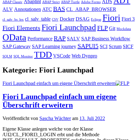
ADT
Abaplint
ADS
ABAP Classiv
ABAP Strict
ABAP Turtle
Adobe Forms
BAS
ALV
Annotationen
ATC
CL_ABAP_BROWSER
Fiori
cl_salv_table
Docker
DSAG
Fiori 3
cl_salv_bs_lex
CSV
Eclipse
Fiori Launchpad
Fiori Elements
FLP
Git
Mockdata
OData
RAP
Performance
SALV
SAP Business Workflow
SAPUI5
SAP Gateway
SAP Learning journey
SCI
Scrum
SICF
TDD
VSCode
Web Dynpro
SQLM
SQL Monitor
Kategorie:
Fiori Launchpad
Fiori Launchpad einfach um eigene Überschrift erweitern
Fiori Launchpad einfach um eigene
Überschrift erweitern
Veröffentlicht von
Sascha Wächter
am
13. Juli 2022
Eigene Klasse anlegen welche von der Klasse
/UI2/CL_FIORI3_LOGIN erbt und die Methode