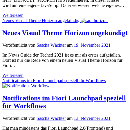
INIT_DEFAULT_PROPERTIES redefinieren. In dieser Klasse
wird auf eine eigene JavaScript-Datei verwiesen welche eigenes…
Fiori
Weiterlesen
Launchpad
Neues Visual Theme Horizon angekündigt
einfach
um
Neues Visual Theme Horizon angekündigt
eigene
Überschrift
Veröffentlicht von
Sascha Wächter
am
19. November 2021
erweitern
Im News Guide der Teched 2021 ist es mir als erstes aufgefallen.
Dort ist nur die Rede von einem neuen Visual Theme Horizon für
Fiori.…
Neues
Weiterlesen
Visual
Notifications im Fiori Launchpad speziell für Workflows
Theme
Horizon
angekündigt
Notifications im Fiori Launchpad speziell
für Workflows
Veröffentlicht von
Sascha Wächter
am
13. November 2021
Hat man mindestens das Fiori Launchpad 2.0(Frontend) und