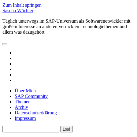
Zum Inhalt springen
Sascha Wächter
Täglich unterwegs im SAP-Universum als Softwarenetwickler mit
großem Interesse an anderen verrückten Technologiethemen und
allem was dazugehört
open
primary
twitter
menu
linkedin
rss
email
github
xing
Über Mich
SAP Community
Themen
Archiv
Datenschutzerklärung
Impressum
Sidebar
Suchen