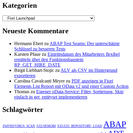
Kategorien
Kategorien
Neueste Kommentare
Hermann Ebert
zu
ABAP Test Seams: Der unterschätzte
Schlüssel zu besseren Tests
Karsten Pfaue
zu
Eintrittsdatum des Mitarbeiters flexibel
ermitteln über den Funktionsbaustein
RP_GET_HIRE_DATE
Birgit Liebhart-Stojic
zu
ALV als CSV im Hintergrund
exportieren
Carolina Cavalcanti Meyer
zu
PDF anzeigen in Fiori
Elements List Report mit OData v2 und einer Custom Action
Thomas
zu
Eigener oData-Service: Filter, Sortierung, Skip
einfach in get_entityset implementieren
Schlagwörter
ABAP
/IWFND/VIRUS_SCAN
/UI2/SEMOBJ
/UI5/UI5_REPOSITORY_LOAD