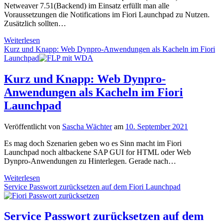
Netweaver 7.51(Backend) im Einsatz erfüllt man alle
Voraussetzungen die Notifications im Fiori Launchpad zu Nutzen.
Zusätzlich sollten…
Notifications
Weiterlesen
im
Kurz und Knapp: Web Dynpro-Anwendungen als Kacheln im Fiori
Fiori
Launchpad
Launchpad
speziell
Kurz und Knapp: Web Dynpro-
für
Anwendungen als Kacheln im Fiori
Workflows
Launchpad
Veröffentlicht von
Sascha Wächter
am
10. September 2021
Es mag doch Szenarien geben wo es Sinn macht im Fiori
Launchpad noch altbackene SAP GUI for HTML oder Web
Dynpro-Anwendungen zu Hinterlegen. Gerade nach…
Kurz
Weiterlesen
und
Service Passwort zurücksetzen auf dem Fiori Launchpad
Knapp:
Web
Dynpro-
Service Passwort zurücksetzen auf dem