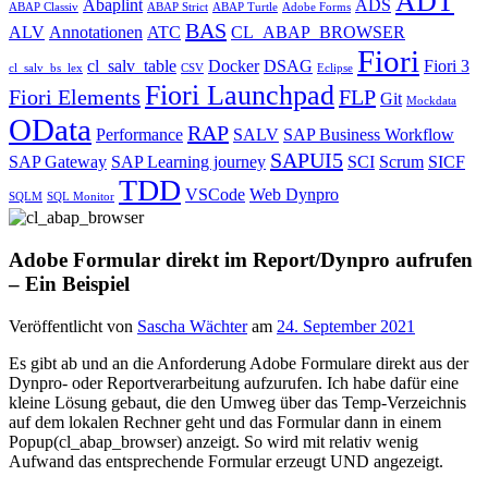
ADT
Abaplint
ADS
ABAP Classiv
ABAP Strict
ABAP Turtle
Adobe Forms
BAS
ALV
Annotationen
ATC
CL_ABAP_BROWSER
Fiori
cl_salv_table
Docker
DSAG
Fiori 3
cl_salv_bs_lex
CSV
Eclipse
Fiori Launchpad
Fiori Elements
FLP
Git
Mockdata
OData
RAP
Performance
SALV
SAP Business Workflow
SAPUI5
SAP Gateway
SAP Learning journey
SCI
Scrum
SICF
TDD
VSCode
Web Dynpro
SQLM
SQL Monitor
Adobe Formular direkt im Report/Dynpro aufrufen
– Ein Beispiel
Veröffentlicht von
Sascha Wächter
am
24. September 2021
Es gibt ab und an die Anforderung Adobe Formulare direkt aus der
Dynpro- oder Reportverarbeitung aufzurufen. Ich habe dafür eine
kleine Lösung gebaut, die den Umweg über das Temp-Verzeichnis
auf dem lokalen Rechner geht und das Formular dann in einem
Popup(cl_abap_browser) anzeigt. So wird mit relativ wenig
Aufwand das entsprechende Formular erzeugt UND angezeigt.