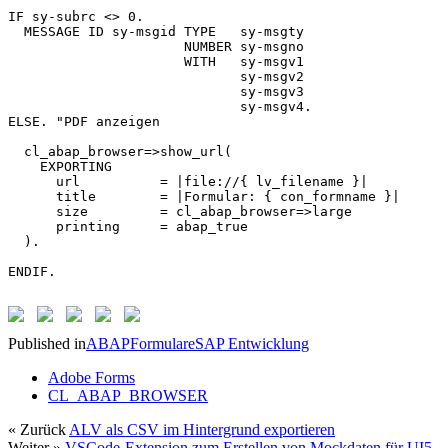
IF sy-subrc <> 0.

  MESSAGE ID sy-msgid TYPE   sy-msgty

                      NUMBER sy-msgno

                      WITH   sy-msgv1

                             sy-msgv2

                             sy-msgv3

                             sy-msgv4.

ELSE. "PDF anzeigen

  cl_abap_browser=>show_url(

    EXPORTING

      url          = |file://{ lv_filename }|

      title        = |Formular: { con_formname }|

      size         = cl_abap_browser=>large

      printing     = abap_true

  ).

ENDIF.
Published in
ABAP
Formulare
SAP Entwicklung
Adobe Forms
CL_ABAP_BROWSER
« Zurück
ALV als CSV im Hintergrund exportieren
Weiter »
VSCode-Extension zum Erstellen von Mockdaten für UI5-