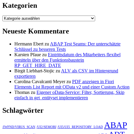
Kategorien
Kategorien
Neueste Kommentare
Hermann Ebert
zu
ABAP Test Seams: Der unterschätzte
Schlüssel zu besseren Tests
Karsten Pfaue
zu
Eintrittsdatum des Mitarbeiters flexibel
ermitteln über den Funktionsbaustein
RP_GET_HIRE_DATE
Birgit Liebhart-Stojic
zu
ALV als CSV im Hintergrund
exportieren
Carolina Cavalcanti Meyer
zu
PDF anzeigen in Fiori
Elements List Report mit OData v2 und einer Custom Action
Thomas
zu
Eigener oData-Service: Filter, Sortierung, Skip
einfach in get_entityset implementieren
Schlagwörter
ABAP
/IWFND/VIRUS_SCAN
/UI2/SEMOBJ
/UI5/UI5_REPOSITORY_LOAD