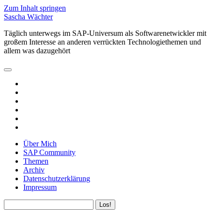
Zum Inhalt springen
Sascha Wächter
Täglich unterwegs im SAP-Universum als Softwarenetwickler mit
großem Interesse an anderen verrückten Technologiethemen und
allem was dazugehört
open
primary
twitter
menu
linkedin
rss
email
github
xing
Über Mich
SAP Community
Themen
Archiv
Datenschutzerklärung
Impressum
Sidebar
Suchen