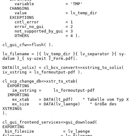
     variable             = 'TMP'

   CHANGING

     value                = lv_temp_dir

   EXCEPTIONS

     cntl_error           = 1

     error_no_gui         = 2

     not_supported_by_gui = 3

     OTHERS               = 4 ).

cl_gui_cfw=>flush( ).

lv_filename = |{ lv_temp_dir }{ lv_separator }{ sy-
datum }_{ sy-uzeit }_Form.pdf|.

DATA(lt_solix) = cl_bcs_convert=>xstring_to_solix( 
iv_xstring = ls_formoutput-pdf ).

cl_scp_change_db=>xstr_to_xtab(

  EXPORTING

    im_xstring =     ls_formoutput-pdf

  IMPORTING

    ex_xtab    = DATA(lt_pdf)    " Tabelle vom Typ X

    ex_size    = DATA(lv_laenge)    " Größe des 
XSTRINGS

).

cl_gui_frontend_services=>gui_download(

EXPORTING

 bin_filesize            = lv_laenge

filename                = lv_filename
