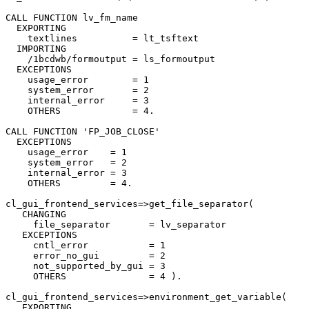
CALL FUNCTION lv_fm_name

  EXPORTING

    textlines          = lt_tsftext

  IMPORTING

    /1bcdwb/formoutput = ls_formoutput

  EXCEPTIONS

    usage_error        = 1

    system_error       = 2

    internal_error     = 3

    OTHERS             = 4.

CALL FUNCTION 'FP_JOB_CLOSE'

  EXCEPTIONS

    usage_error    = 1

    system_error   = 2

    internal_error = 3

    OTHERS         = 4.

cl_gui_frontend_services=>get_file_separator(

   CHANGING

     file_separator       = lv_separator

   EXCEPTIONS

     cntl_error           = 1

     error_no_gui         = 2

     not_supported_by_gui = 3

     OTHERS               = 4 ).

cl_gui_frontend_services=>environment_get_variable(

   EXPORTING
