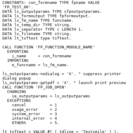
CONSTANTS: con_formname TYPE fpname VALUE 
'FP_TEST_00'.

DATA ls_outputparams TYPE sfpoutputparams.

DATA ls_formoutput TYPE fpformoutput.

DATA lv_fm_name TYPE funcname.

DATA lv_temp_dir TYPE string.

DATA lv_separator TYPE c LENGTH 1.

DATA lv_filename TYPE string.

DATA lt_tsftext type tsftext.

CALL FUNCTION 'FP_FUNCTION_MODULE_NAME'

  EXPORTING

    i_name     = con_formname

  IMPORTING

    e_funcname = lv_fm_name.

ls_outputparams-nodialog = 'X'. " suppress printer 
dialog popup

ls_outputparams-getpdf = 'X'. " launch print preview

CALL FUNCTION 'FP_JOB_OPEN'

  CHANGING

    ie_outputparams = ls_outputparams

  EXCEPTIONS

    cancel          = 1

    usage_error     = 2

    system_error    = 3

    internal_error  = 4

    OTHERS          = 5.

lt_tsftext = VALUE #( ( tdline = 'Testzeile' ) ).
