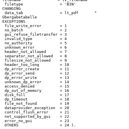
 filetype                = 'BIN'

CHANGING

 data_tab                = lt_pdf       " 
Übergabetabelle

EXCEPTIONS

 file_write_error        = 1

 no_batch                = 2

 gui_refuse_filetransfer = 3

 invalid_type            = 4

 no_authority            = 5

 unknown_error           = 6

 header_not_allowed      = 7

 separator_not_allowed   = 8

 filesize_not_allowed    = 9

 header_too_long         = 10

 dp_error_create         = 11

 dp_error_send           = 12

 dp_error_write          = 13

 unknown_dp_error        = 14

 access_denied           = 15

 dp_out_of_memory        = 16

 disk_full               = 17

 dp_timeout              = 18

 file_not_found          = 19

 dataprovider_exception  = 20

 control_flush_error     = 21

 not_supported_by_gui    = 22

 error_no_gui            = 23

 OTHERS                  = 24 ).
