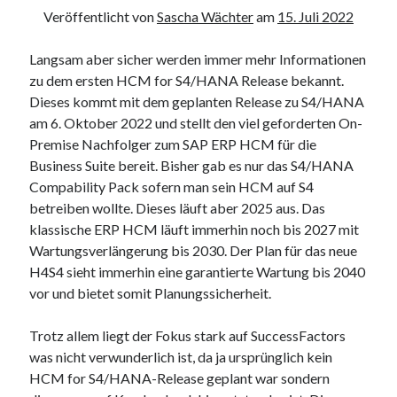
Veröffentlicht von
Sascha Wächter
am
15. Juli 2022
Carolina Cavalcanti Meyer
zu
PDF anzeigen in Fiori Elements List
Report mit OData v2 und einer Custom Action
Thomas
zu
Eigener oData-Service: Filter, Sortierung, Skip einfach in
Langsam aber sicher werden immer mehr Informationen
get_entityset implementieren
zu dem ersten HCM for S4/HANA Release bekannt.
Dieses kommt mit dem geplanten Release zu S4/HANA
am 6. Oktober 2022 und stellt den viel geforderten On-
Premise Nachfolger zum SAP ERP HCM für die
Schlagwörter
Business Suite bereit. Bisher gab es nur das S4/HANA
Compability Pack sofern man sein HCM auf S4
/IWFND/VIRUS_SCAN
/UI2/SEMOBJ
betreiben wollte. Dieses läuft aber 2025 aus. Das
ABAP
klassische ERP HCM läuft immerhin noch bis 2027 mit
/UI5/UI5_REPOSITORY_LOAD
Wartungsverlängerung bis 2030. Der Plan für das neue
Abaplint
ABAP Classiv
ABAP Strict
H4S4 sieht immerhin eine garantierte Wartung bis 2040
ADT
vor und bietet somit Planungssicherheit.
ADS
ABAP Turtle
Adobe Forms
BAS
ALV
Annotationen
ATC
Trotz allem liegt der Fokus stark auf SuccessFactors
was nicht verwunderlich ist, da ja ursprünglich kein
CL_ABAP_BROWSER
cl_salv_bs_lex
HCM for S4/HANA-Release geplant war sondern
cl_salv_table
Docker
DSAG
CSV