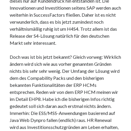
dieses nur auf Kundendruck hin entstanden ist. Die
Innovationen und Investitionen seitens SAP werden auch
Fiori
Fiori 3
Eclipse
weiterhin in SuccessFactors fließen. Daher ist es nicht
verwunderlich, dass es bis jetzt zumindest noch
Fiori Elements
verhältnismäßig ruhig ist um H4S4. Trotz allem ist das
Fiori Launchpad
FLP
Release der S4-Lösung natürlich für den deutschen
Git
Markt sehr interessant.
OData
Performance
Mockdata
Doch was ist bis jetzt bekannt? Gleich vorweg: Wirklich
RAP
SALV
SAP Business Workflow
ändern wird sich wie aus vorher genannten Gründen
nichts bis sehr sehr wenig. Der Umfang der Lösung wird
SAP Gateway
SAP Learning journey
dem des Compability Packs und den bisherigen
SAPUI5
SCI
Scrum
SICF
bekannten Funktionalitäten der ERP HCMs
TDD
entsprechen. Reden wir von dem ERP HCM meinen wir
VSCode
SQLM
SQL Monitor
im Detail EHP8. Habe ich die bisherigen Infos richtig
Web Dynpro
gedeutet soll sich daran auch erstmal nichts ändern.
Immerhin: Die ESS/MSS-Anwendungen basierend auf
Java Web Dynpro fallen (endlich) raus. HR Renewal
wird aus Investitionsschutzgründen am Leben erhalten,