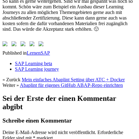
So kann es gerne weitergehen. Sind wir mal gespannt was noch so
kommt. Schön wäre zum Beispiel ein Ausbau dieser Learning
Journeys zu allen möglichen Themengebieten gerne auch mit
abschließender Zertifizierung. Diese kann dann gerne auch was
kosten sofern die dafür vorhandenen Materialien frei zugänglich
sind. Das würde die Akzeptanz stark erhöhen. 🙂
Published in
Lernen
SAP
SAP Learning beta
SAP Learning journey
« Zurück
Mein einfaches Abaplint Setting über ATC + Docker
Weiter »
Abaplint für eigenes GitHub ABAP-Repo einrichten
Sei der Erste der einen Kommentar
abgibt
Schreibe einen Kommentar
Deine E-Mail-Adresse wird nicht veröffentlicht.
Erforderliche
Felder sind mit
*
markiert