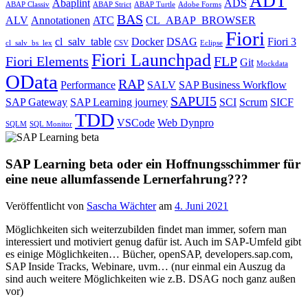
ADT
Abaplint
ADS
ABAP Classiv
ABAP Strict
ABAP Turtle
Adobe Forms
BAS
ALV
Annotationen
ATC
CL_ABAP_BROWSER
Fiori
cl_salv_table
Docker
DSAG
Fiori 3
cl_salv_bs_lex
CSV
Eclipse
Fiori Launchpad
Fiori Elements
FLP
Git
Mockdata
OData
RAP
Performance
SALV
SAP Business Workflow
SAPUI5
SAP Gateway
SAP Learning journey
SCI
Scrum
SICF
TDD
VSCode
Web Dynpro
SQLM
SQL Monitor
SAP Learning beta oder ein Hoffnungsschimmer für
eine neue allumfassende Lernerfahrung???
Veröffentlicht von
Sascha Wächter
am
4. Juni 2021
Möglichkeiten sich weiterzubilden findet man immer, sofern man
interessiert und motiviert genug dafür ist. Auch im SAP-Umfeld gibt
es einige Möglichkeiten… Bücher, openSAP, developers.sap.com,
SAP Inside Tracks, Webinare, uvm… (nur einmal ein Auszug da
sind auch weitere Möglichkeiten wie z.B. DSAG noch ganz außen
vor)