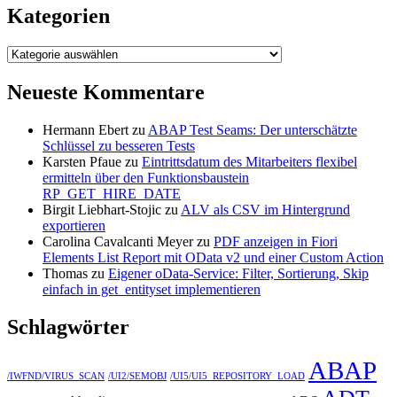
Kategorien
Kategorien
Neueste Kommentare
Hermann Ebert
zu
ABAP Test Seams: Der unterschätzte
Schlüssel zu besseren Tests
Karsten Pfaue
zu
Eintrittsdatum des Mitarbeiters flexibel
ermitteln über den Funktionsbaustein
RP_GET_HIRE_DATE
Birgit Liebhart-Stojic
zu
ALV als CSV im Hintergrund
exportieren
Carolina Cavalcanti Meyer
zu
PDF anzeigen in Fiori
Elements List Report mit OData v2 und einer Custom Action
Thomas
zu
Eigener oData-Service: Filter, Sortierung, Skip
einfach in get_entityset implementieren
Schlagwörter
ABAP
/IWFND/VIRUS_SCAN
/UI2/SEMOBJ
/UI5/UI5_REPOSITORY_LOAD