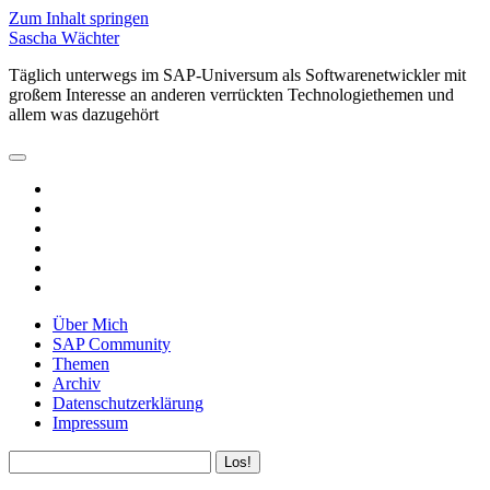
Zum Inhalt springen
Sascha Wächter
Täglich unterwegs im SAP-Universum als Softwarenetwickler mit
großem Interesse an anderen verrückten Technologiethemen und
allem was dazugehört
open
primary
twitter
menu
linkedin
rss
email
github
xing
Über Mich
SAP Community
Themen
Archiv
Datenschutzerklärung
Impressum
Sidebar
Suchen